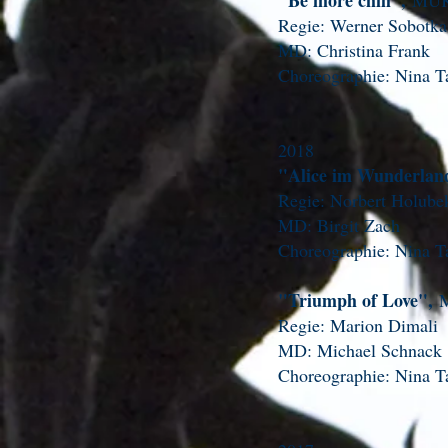
"Be more chill",
MUK
Regie: Werner Sobo
MD: Christina Fran
Choreographie
: Nina T
2018
"Alice im Wunderla
Regie: Norbert Hol
MD: Birgit Zach
Choreographie: Nina T
"Triumph of Love",
Regie: Marion Dima
MD: Michael Schn
Choreographie
: Nina T