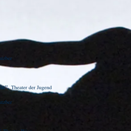
atzber
cht",
Theater der Jugend
u
atzber