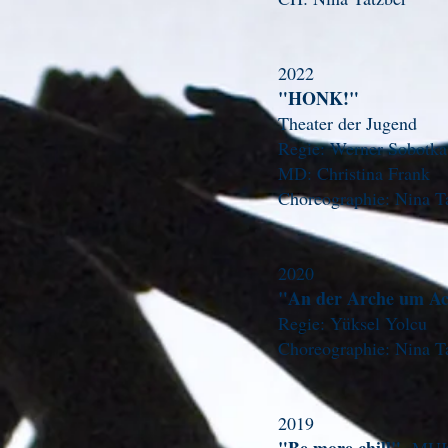
2022
"HONK!"
Theater der Jugend
Regie: Werner Sobotka
MD: Christina Frank
Choreographie: Nina T
2020
"An der Arche um A
Regie: Yüksel Yolc
Choreographie: Nina T
2019