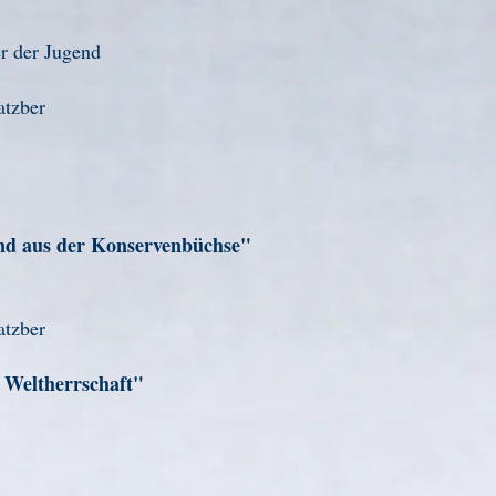
r der Jugend
atzber
nd aus der Konservenbüchse"
atzber
e Weltherrschaft"