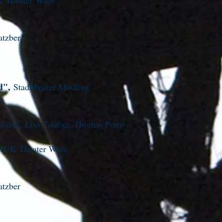
 Theater Wien
tka
k
atzber
nd",
Stadttheater Mödling
ubek
atzber, Lisa Tatzber, Thomas Poms
MUK Theater Wien
li
ack
atzber