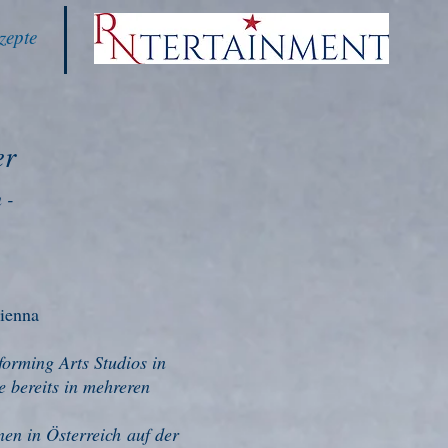
zepte
er
n
-
ienna
forming Arts Studios in
e bereits in mehreren
onen in
Österreich
auf der