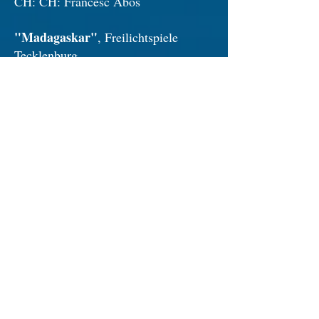
CH: CH: Francesc Abós
"Madagaskar"
, Freilichtspiele
Tecklenburg
Rolle: Zeke, Fossa
MD: Giorgio Radoja
R: Janina Niehus
CH: Jan Altenbockum
2023
"Miami Nights"
, Freilichtspiele
Tecklenburg
Rolle: Ensemble
MD: Giorgio Radoja
R: Werner Bauer
CH: Till Nau