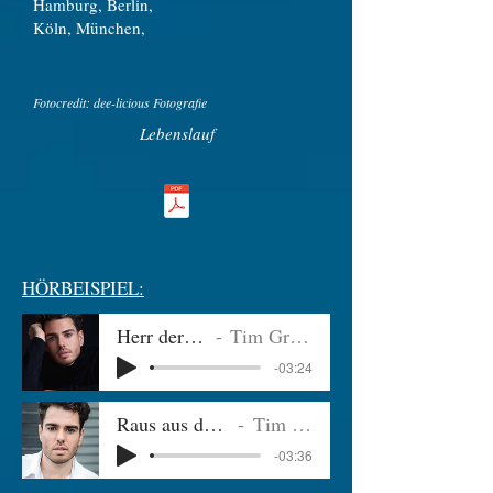
Hamburg, Berlin,
Köln, München,
Fotocredit: dee-licious Fotografie
Lebenslauf
HÖRBEISPIEL:
Herr der Insel
Tim Grimme
-03:24
Raus aus dem Dunkel
Tim Grimme
-03:36