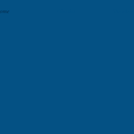
ome
Künstler
Showkon